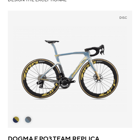
DISC
DOGMA F PQ3 TEAM REPLICA