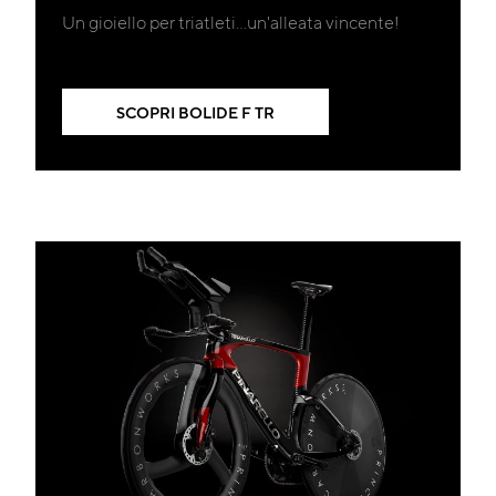
Un gioiello per triatleti...un'alleata vincente!
SCOPRI BOLIDE F TR