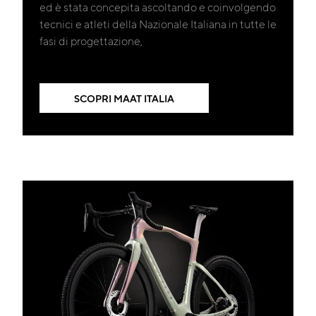
ed è stata concepita ascoltando e coinvolgendo
tecnici e atleti della Nazionale Italiana in tutte le
fasi di progettazione,
SCOPRI MAAT ITALIA