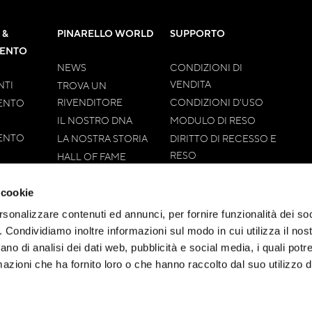
 &
PINARELLO WORLD
SUPPORTO
MENTO
NEWS
CONDIZIONI DI
VENDITA
TI
TROVA UN
RIVENDITORE
CONDIZIONI D'USO
ENTO
IL NOSTRO DNA
MODULO DI RESO
ENTO
LA NOSTRA STORIA
DIRITTO DI RECESSO E
RESO
HALL OF FAME
TEMPI DI SPEDIZIONE
CONTATTI
METODI DI
 cookie
PAGAMENTO
rsonalizzare contenuti ed annunci, per fornire funzionalità dei so
RISOLUZIONE
o. Condividiamo inoltre informazioni sul modo in cui utilizza il nost
CONTROVERSIE
ano di analisi dei dati web, pubblicità e social media, i quali pot
azioni che ha fornito loro o che hanno raccolto dal suo utilizzo de