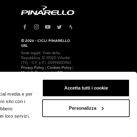
© 2026 - CICLI PINARELLO
SRL
Sede legale: Viale della
Repubblica, 12 31020 Villorba
(TV) - C.F. e P.I. 05994100963
Privacy Policy
|
Cookies Policy
|
Modelli Organizzativi 231
Accetta tutti i cookie
cial media e per
ro sito con i
Personalizza
rebbero
i loro servizi.