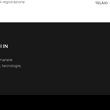
i registrazione
TELAIO
 IN
rimanere
, tecnologie,