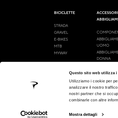
BICICLETTE
ACCESSORI
ABBIGLIA
STRADA
COMPONEN
GRAVEL
ABBIGLIAM
E-BIKES
UOMO
MTB
ABBIGLIAM
MYWAY
DONNA
Questo sito web utilizza i
Utilizziamo i cookie per pe
analizzare il nostro traffic
nostri partner che si occup
combinarle con altre inform
Mostra dettagli