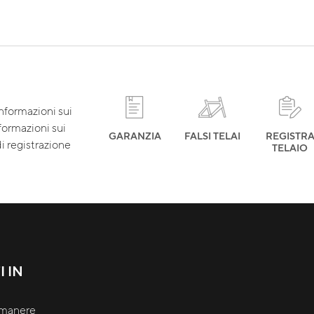
informazioni sui
nformazioni sui
GARANZIA
FALSI TELAI
REGISTR
i registrazione
TELAIO
 IN
rimanere