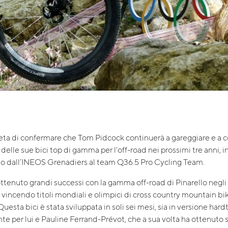
lieta di confermare che Tom Pidcock continuerà a gareggiare e a c
 delle sue bici top di gamma per l'off-road nei prossimi tre anni, i
o dall’INEOS Grenadiers al team Q36.5 Pro Cycling Team.
ttenuto grandi successi con la gamma off-road di Pinarello negli 
, vincendo titoli mondiali e olimpici di cross country mountain bi
sta bici è stata sviluppata in soli sei mesi, sia in versione hardta
te per lui e Pauline Ferrand-Prévot, che a sua volta ha ottenuto 