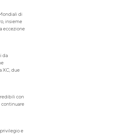
Mondiali di
ro, insieme
ica eccezione
i da
he
ma XC, due
redibili con
i continuare
privilegio e