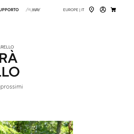
UPPORTO
EUROPE |
IT
ARELLO
RÀ
LLO
i prossimi