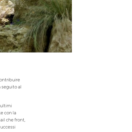
ontribuire
n seguito al
ultimi
ke con la
il che front,
successi