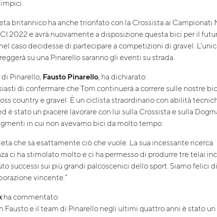
limpici.
leta britannico ha anche trionfato con la Crossista ai Campionati 
CI 2022 e avrà nuovamente a disposizione questa bici per il futu
F nel caso decidesse di partecipare a competizioni di gravel. L’un
reggerà su una Pinarello saranno gli eventi su strada.
 di Pinarello,
Fausto Pinarello
, ha dichiarato:
iasti di confermare che Tom continuerà a correre sulle nostre bic
ross country e gravel. È un ciclista straordinario con abilità tecnic
d è stato un piacere lavorare con lui sulla Crossista e sulla Dog
egmenti in cui non avevamo bici da molto tempo.
leta che sa esattamente ciò che vuole. La sua incessante ricerca
za ci ha stimolato molto e ci ha permesso di produrre tre telai inc
to successi sui più grandi palcoscenici dello sport. Siamo felici d
borazione vincente.”
k
ha commentato:
 Fausto e il team di Pinarello negli ultimi quattro anni è stato un 