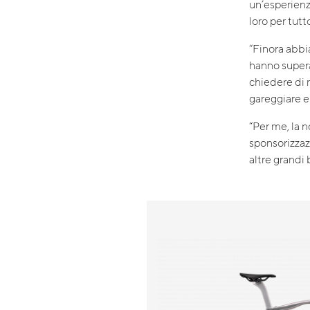
un’esperienz
loro per tutt
“Finora abbi
hanno supera
chiedere di m
gareggiare e
“Per me, la 
sponsorizzazi
altre grandi 