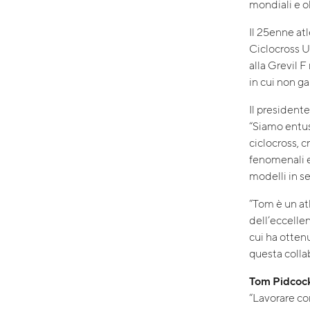
mondiali e o
Il 25enne at
Ciclocross U
alla Grevil 
in cui non ga
Il presidente
“Siamo entus
ciclocross, c
fenomenali e
modelli in s
“Tom è un at
dell’eccellen
cui ha ottenu
questa colla
Tom Pidcoc
“Lavorare con