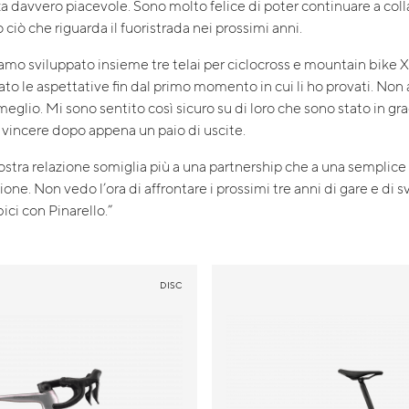
a davvero piacevole. Sono molto felice di poter continuare a col
o ciò che riguarda il fuoristrada nei prossimi anni.
amo sviluppato insieme tre telai per ciclocross e mountain bike XC
to le aspettative fin dal primo momento in cui li ho provati. Non 
eglio. Mi sono sentito così sicuro su di loro che sono stato in gr
 vincere dopo appena un paio di uscite.
nostra relazione somiglia più a una partnership che a una semplice
one. Non vedo l’ora di affrontare i prossimi tre anni di gare e di s
bici con Pinarello.”
DISC