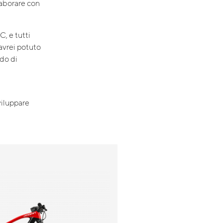
laborare con
, e tutti
avrei potuto
ado di
viluppare