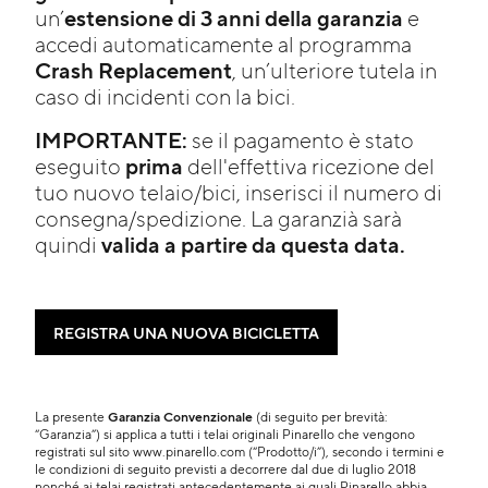
estensione di 3 anni della garanzia
un’
e
accedi automaticamente al programma
Crash Replacement
, un’ulteriore tutela in
caso di incidenti con la bici.
IMPORTANTE:
se il pagamento è stato
prima
eseguito
dell'effettiva ricezione del
tuo nuovo telaio/bici, inserisci il numero di
consegna/spedizione. La garanzià sarà
valida a partire da questa data.
quindi
REGISTRA UNA NUOVA BICICLETTA
La presente
Garanzia Convenzionale
(di seguito per brevità:
“Garanzia”) si applica a tutti i telai originali Pinarello che vengono
registrati sul sito www.pinarello.com (“Prodotto/i”), secondo i termini e
le condizioni di seguito previsti a decorrere dal due di luglio 2018
nonché ai telai registrati antecedentemente ai quali Pinarello abbia