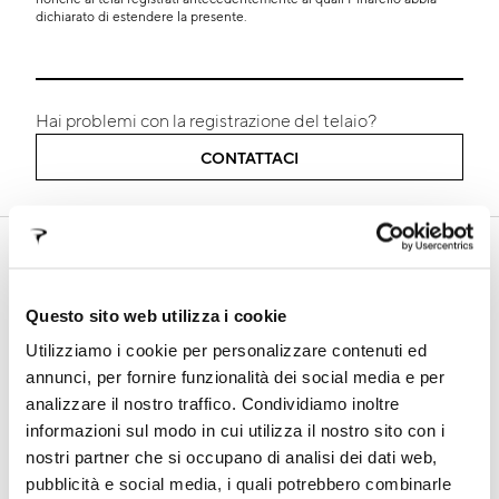
dichiarato di estendere la presente.
Hai problemi con la registrazione del telaio?
CONTATTACI
SUPPORTO
In questa sezione troverai tutte le informazioni sui nostri
prodotti, i manuali tecnici, informazioni sui termini di
Questo sito web utilizza i cookie
garanzia e le procedure di registrazione telaio
Utilizziamo i cookie per personalizzare contenuti ed
annunci, per fornire funzionalità dei social media e per
analizzare il nostro traffico. Condividiamo inoltre
informazioni sul modo in cui utilizza il nostro sito con i
GARANZIA
FALSI TELAI
nostri partner che si occupano di analisi dei dati web,
pubblicità e social media, i quali potrebbero combinarle