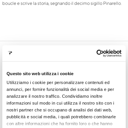
boucle e scrive la storia, segnando il decimo sigillo Pinarello.
SUPPORTO
In questa sezione troverai tutte le informazioni sui nostri
prodotti, i manuali tecnici, informazioni sui termini di
garanzia e le procedure di registrazione telaio
Questo sito web utilizza i cookie
Utilizziamo i cookie per personalizzare contenuti ed
annunci, per fornire funzionalità dei social media e per
analizzare il nostro traffico. Condividiamo inoltre
GARANZIA
FALSI TELAI
informazioni sul modo in cui utilizza il nostro sito con i
nostri partner che si occupano di analisi dei dati web,
pubblicità e social media, i quali potrebbero combinarle
REGISTRA TELAIO
DOWNLOADS
con altre informazioni che ha fornito loro o che hanno