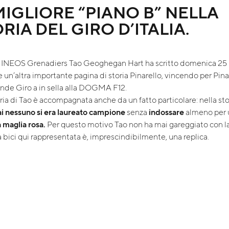
 MIGLIORE “PIANO B” NELLA
RIA DEL GIRO D’ITALIA.
a INEOS Grenadiers Tao Geoghegan Hart ha scritto domenica 25
 un’altra importante pagina di storia Pinarello, vincendo per Pinar
nde Giro a in sella alla DOGMA F12.
oria di Tao è accompagnata anche da un fatto particolare: nella sto
i
nessuno si era laureato campione
senza
indossare
almeno per 
a
maglia rosa.
Per questo motivo Tao non ha mai gareggiato con la
la bici qui rappresentata è, imprescindibilmente, una replica.