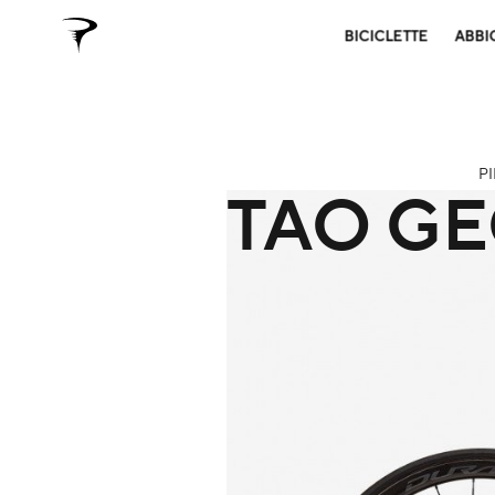
BICICLETTE
ABBI
P
TAO G