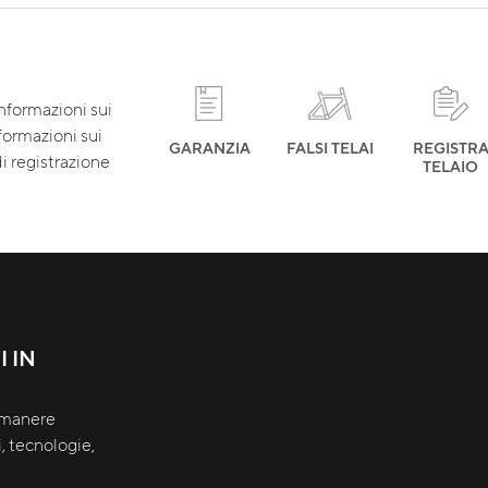
informazioni sui
nformazioni sui
GARANZIA
FALSI TELAI
REGISTR
i registrazione
TELAIO
 IN
rimanere
, tecnologie,