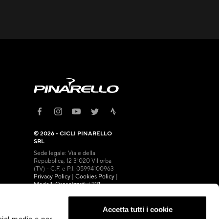
© 2026 - CICLI PINARELLO
SRL
Sede legale: Viale della
Repubblica, 12 31020 Villorba
(TV) - C.F. e P.I. 05994100963
Privacy Policy
|
Cookies Policy
|
Modelli Organizzativi 231
Accetta tutti i cookie