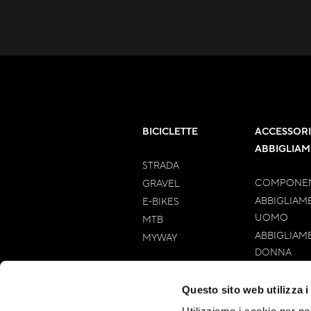
BICICLETTE
ACCESSORI
ABBIGLIA
STRADA
COMPONEN
GRAVEL
ABBIGLIAM
E-BIKES
UOMO
MTB
ABBIGLIAM
MYWAY
DONNA
Questo sito web utilizza i