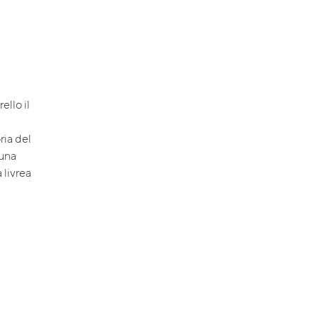
ello il
ria del
una
 livrea