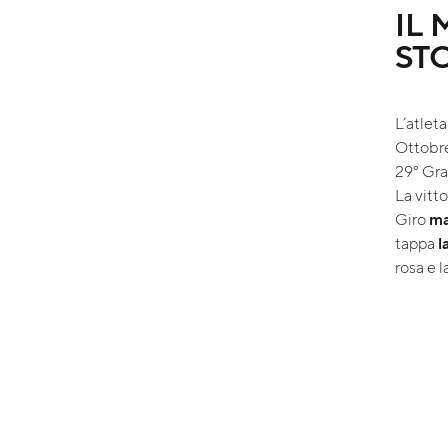
IL
STO
L’atlet
Ottobre
29° Gra
La vitt
Giro
ma
tappa
l
rosa e 