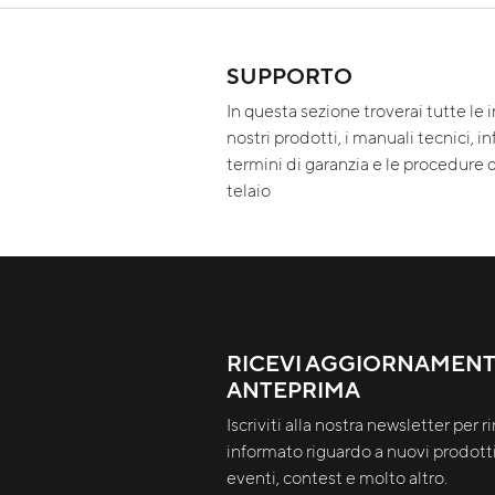
SUPPORTO
In questa sezione troverai tutte le 
nostri prodotti, i manuali tecnici, i
termini di garanzia e le procedure d
telaio
RICEVI AGGIORNAMENTI
ANTEPRIMA
Iscriviti alla nostra newsletter per 
informato riguardo a nuovi prodotti
eventi, contest e molto altro.