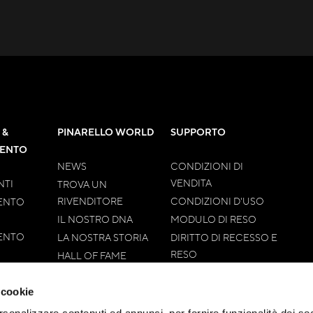
 &
PINARELLO WORLD
SUPPORTO
MENTO
NEWS
CONDIZIONI DI
VENDITA
TI
TROVA UN
RIVENDITORE
CONDIZIONI D'USO
ENTO
IL NOSTRO DNA
MODULO DI RESO
ENTO
LA NOSTRA STORIA
DIRITTO DI RECESSO E
RESO
HALL OF FAME
TEMPI DI SPEDIZIONE
CONTATTI
METODI DI
 cookie
PAGAMENTO