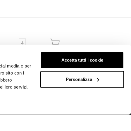
A
DOWNLOADS
ORDINI
ECOMMERCE
Accetta tutti i cookie
cial media e per
ro sito con i
Personalizza
rebbero
i loro servizi.
ISCRIVITI