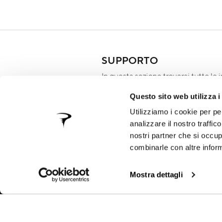
SUPPORTO
In questa sezione troverai tutte le 
nostri prodotti, i manuali tecnici, i
Questo sito web utilizza i
termini di garanzia e le procedure d
telaio
Utilizziamo i cookie per pe
analizzare il nostro traffic
nostri partner che si occup
combinarle con altre inform
Mostra dettagli
RICEVI AGGIORNAMENTI
ANTEPRIMA
Iscriviti alla nostra newsletter per 