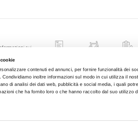
informazioni sui
nformazioni sui
GARANZIA
FALSI TELAI
REGISTR
 cookie
i registrazione
TELAIO
rsonalizzare contenuti ed annunci, per fornire funzionalità dei so
o. Condividiamo inoltre informazioni sul modo in cui utilizza il nost
ano di analisi dei dati web, pubblicità e social media, i quali pot
azioni che ha fornito loro o che hanno raccolto dal suo utilizzo de
 IN
rimanere