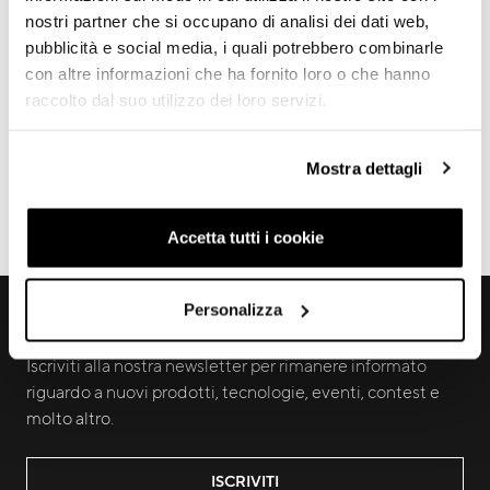
nostri partner che si occupano di analisi dei dati web,
pubblicità e social media, i quali potrebbero combinarle
GARANZIA
FALSI TELAI
con altre informazioni che ha fornito loro o che hanno
raccolto dal suo utilizzo dei loro servizi.
REGISTRA TELAIO
DOWNLOADS
Mostra dettagli
Accetta tutti i cookie
ORDINI ECOMMERCE
Personalizza
RICEVI AGGIORNAMENTI IN ANTEPRIMA
Iscriviti alla nostra newsletter per rimanere informato
riguardo a nuovi prodotti, tecnologie, eventi, contest e
molto altro.
ISCRIVITI