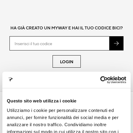
HA GIÀ CREATO UN MYWAY E HAI IL TUO CODICE BICI?
LOGIN
SUPPORTO
Questo sito web utilizza i cookie
In questa sezione troverai tutte le informazioni sui nostri
Utilizziamo i cookie per personalizzare contenuti ed
prodotti, i manuali tecnici, informazioni sui termini di
annunci, per fornire funzionalità dei social media e per
garanzia e le procedure di registrazione telaio
analizzare il nostro traffico. Condividiamo inoltre
informazioni sul modo in cui utilizza il nostro sito con i