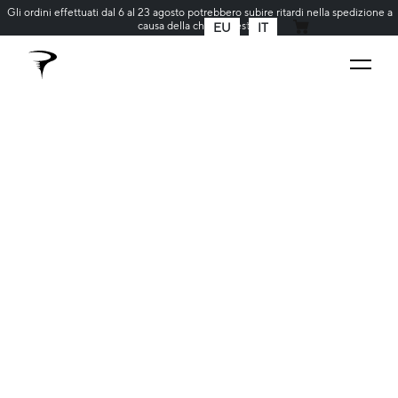
Gli ordini effettuati dal 6 al 23 agosto potrebbero subire ritardi nella spedizione a
causa della chiusura estiva
EU
IT
CARRELLO