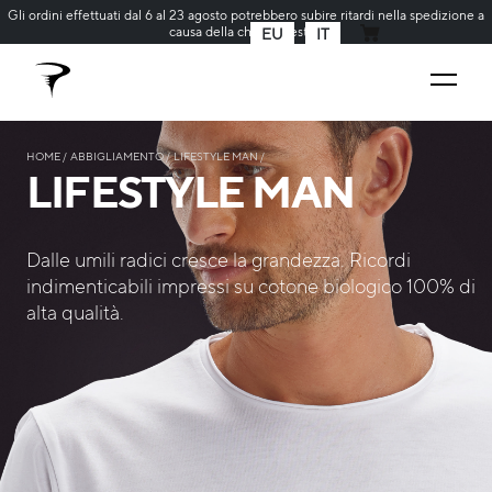
Gli ordini effettuati dal 6 al 23 agosto potrebbero subire ritardi nella spedizione a
causa della chiusura estiva
EU
IT
CARRELLO
HOME
ABBIGLIAMENTO
LIFESTYLE MAN
LIFESTYLE MAN
Dalle umili radici cresce la grandezza. Ricordi
indimenticabili impressi su cotone biologico 100% di
alta qualità.