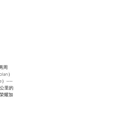
两周
lan）
e）——
0公里的
荣耀加