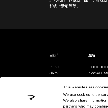
和线上活动等等。
自行车
服装
ROAD
COMPONE
GRAVEL
APPAREL M
E-BIKES
APPAREL 
MTB
This website uses cookie
MYWAY
We use cookies to personal
We also share information 
partners who may combine i