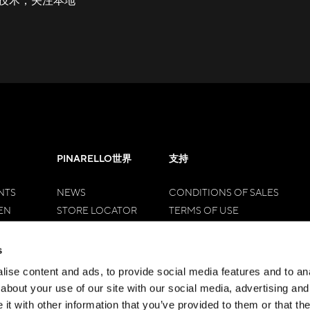
PINARELLO世界
支持
NTS
NEWS
CONDITIONS OF SALES
EN
STORE LOCATOR
TERMS OF USE
WOMEN
OUR DNA
RETURN FORM
HISTORY
RIGHT OF WITHDRAWAL
s
HALL OF FAME
TIME OF DELIVERY
ise content and ads, to provide social media features and to anal
CONTACTS
PAYMENTS METHODS
about your use of our site with our social media, advertising and
DISPUTE RESOLUTION
t with other information that you’ve provided to them or that the