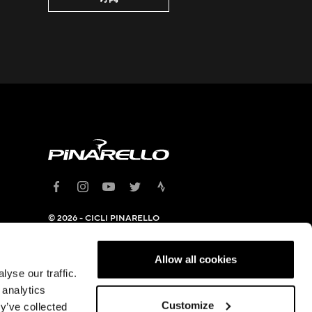
© 2026 - CICLI PINARELLO
SRL
总部：Viale della Repubblica, 12
31020 Villorba (TV) - 税号及增
Allow all cookies
值税号 05994100963
yse our traffic.
隐私政策
|
Cookie 政策
 analytics
Customize
y’ve collected