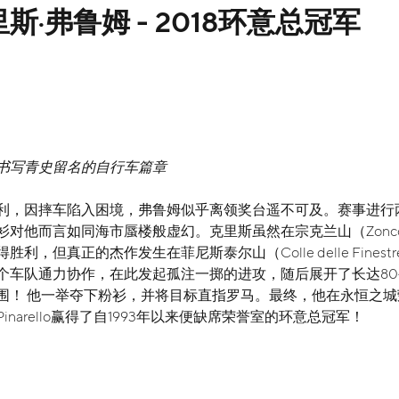
斯·弗鲁姆 - 2018环意总冠军
书写青史留名的自行车篇章
利，因摔车陷入困境，弗鲁姆似乎离领奖台遥不可及。赛事进行
衫对他而言如同海市蜃楼般虚幻。克里斯虽然在宗克兰山（Zonco
胜利，但真正的杰作发生在菲尼斯泰尔山（Colle delle Finestr
个车队通力协作，在此发起孤注一掷的进攻，随后展开了长达8
围！ 他一举夺下粉衫，并将目标直指罗马。最终，他在永恒之城
inarello赢得了自1993年以来便缺席荣誉室的环意总冠军！