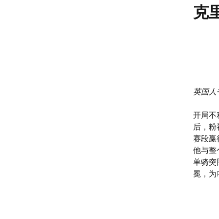
克里
英国人
开局不
后，粉
赛段赢得
他与整
单骑突
冕，为P