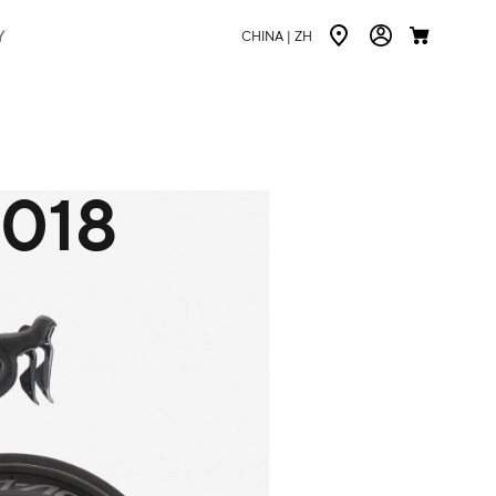
CHINA |
ZH
018