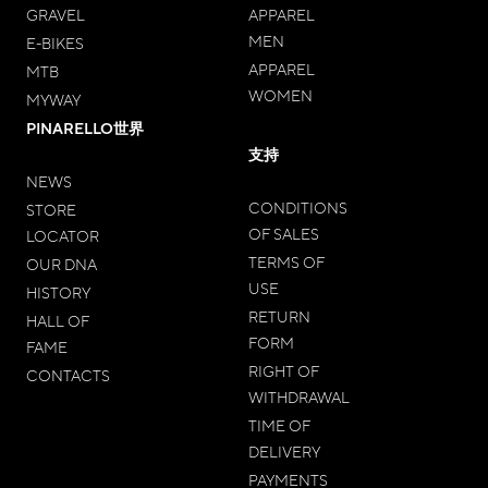
GRAVEL
APPAREL
MEN
E-BIKES
APPAREL
MTB
WOMEN
MYWAY
PINARELLO世界
支持
NEWS
CONDITIONS
STORE
OF SALES
LOCATOR
TERMS OF
OUR DNA
USE
HISTORY
RETURN
HALL OF
FORM
FAME
RIGHT OF
CONTACTS
WITHDRAWAL
TIME OF
DELIVERY
PAYMENTS