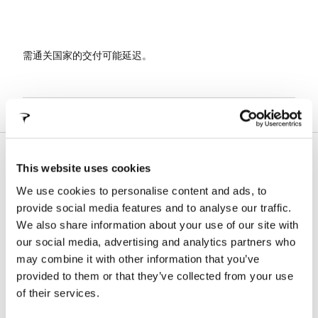
需通关国家的交付可能延迟。
技术支持
This website uses cookies
在此部分，您将找到我们的产品信息、技术手册、保修条
We use cookies to personalise content and ads, to
款及车架注册流程
provide social media features and to analyse our traffic.
We also share information about your use of our site with
our social media, advertising and analytics partners who
伪造车架
may combine it with other information that you’ve
provided to them or that they’ve collected from your use
of their services.
下载