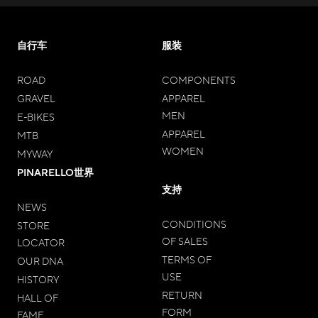
自行车
服装
ROAD
COMPONENTS
GRAVEL
APPAREL
MEN
E-BIKES
APPAREL
MTB
WOMEN
MYWAY
PINARELLO世界
支持
NEWS
CONDITIONS
STORE
OF SALES
LOCATOR
TERMS OF
OUR DNA
USE
HISTORY
RETURN
HALL OF
FORM
FAME