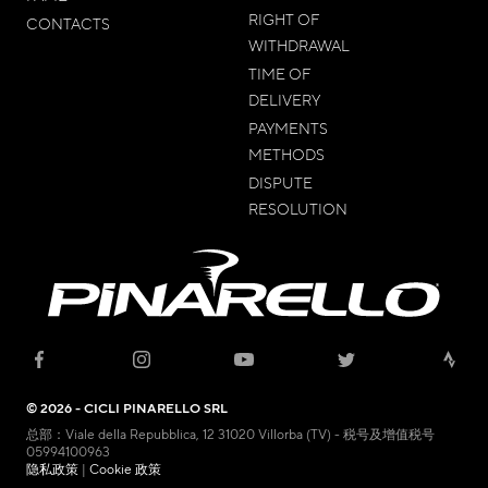
RIGHT OF
CONTACTS
WITHDRAWAL
TIME OF
DELIVERY
PAYMENTS
METHODS
DISPUTE
RESOLUTION
© 2026 - CICLI PINARELLO SRL
总部：Viale della Repubblica, 12 31020 Villorba (TV) - 税号及增值税号
05994100963
隐私政策
|
Cookie 政策