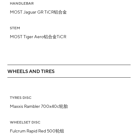
HANDLEBAR
MOST Jaguar GR TiCR铝合金
STEM
MOST Tiger Aero铝合金TiCR
WHEELS AND TIRES
TYRES DISC
Maxxis Rambler 700x40c轮胎
WHEELSET DISC
Fulcrum Rapid Red 500轮组