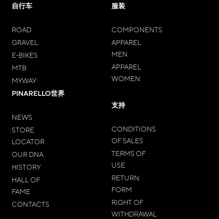
自行车
服装
ROAD
COMPONENTS
GRAVEL
APPAREL
MEN
E-BIKES
APPAREL
MTB
WOMEN
MYWAY
PINARELLO世界
支持
NEWS
CONDITIONS
STORE
OF SALES
LOCATOR
TERMS OF
OUR DNA
USE
HISTORY
RETURN
HALL OF
FORM
FAME
RIGHT OF
CONTACTS
WITHDRAWAL