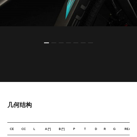
几何结构
CE
CC
L
A [°]
B [°]
P
T
D
R
G
REACH