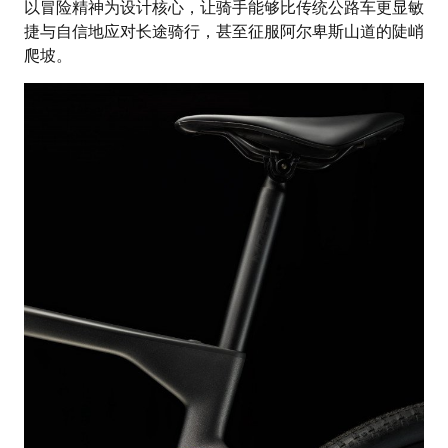
以冒险精神为设计核心，让骑手能够比传统公路车更显敏
捷与自信地应对长途骑行，甚至征服阿尔卑斯山道的陡峭
爬坡。