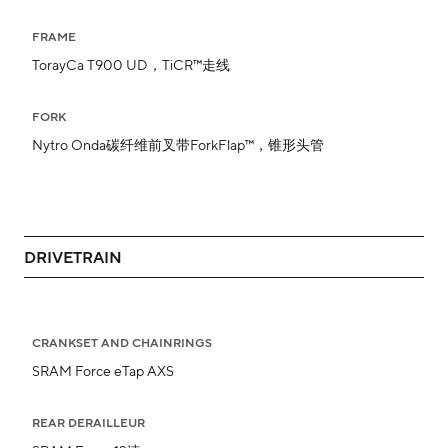
FRAME
TorayCa T900 UD，TiCR™走线
FORK
Nytro Onda碳纤维前叉带ForkFlap™，锥形头管
DRIVETRAIN
CRANKSET AND CHAINRINGS
SRAM Force eTap AXS
REAR DERAILLEUR