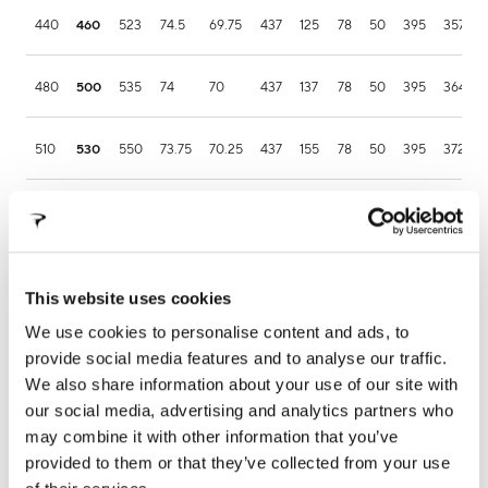
440
460
523
74.5
69.75
437
125
78
50
395
357.4
480
500
535
74
70
437
137
78
50
395
364.2
510
530
550
73.75
70.25
437
155
78
50
395
372.9
530
550
564
73.5
71
437
170
78
50
395
380.6
565
575
581
73
71.25
437
190
74
50
395
388.3
This website uses cookies
We use cookies to personalise content and ads, to
590
600
597
72.75
71.5
437
210
74
50
395
395.9
provide social media features and to analyse our traffic.
We also share information about your use of our site with
our social media, advertising and analytics partners who
may combine it with other information that you’ve
provided to them or that they’ve collected from your use