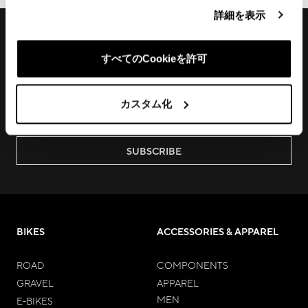
詳細を表示
RECEIVE EXCLUSIVE PREVIEW AND
UPDATES
すべてのCookieを許可
Join us to discover new products, learn about our latest
technologies, keep up with local and digital events and
カスタム化
much more.
SUBSCRIBE
BIKES
ACCESSORIES & APPAREL
ROAD
COMPONENTS
GRAVEL
APPAREL
MEN
E-BIKES