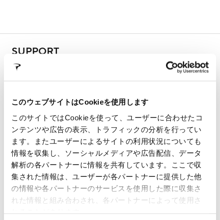
SUPPORT
In this section you will find all the information about our
products, technical manuals, information on warranty
terms and frame registration procedures
このウェブサイトはCookieを使用します
このサイトではCookieを使って、ユーザーに合わせたコ
ンテンツや広告の表示、トラフィックの分析を行ってい
WARRANTY
FALSE FRAMES
ます。またユーザーによるサイトの利用状況についても
情報を収集し、ソーシャルメディアや広告配信、データ
解析の各パートナーに情報を共有しています。ここで収
FRAME REGISTRATION
DOWNLOADS
集された情報は、ユーザーが各パートナーに提供した他
の情報や各パートナーのサービスを使用した際に収集さ
れた情報と組み合わされ、各パートナーによって使用さ
ECOMMERCE ORDERS
れることがあります。