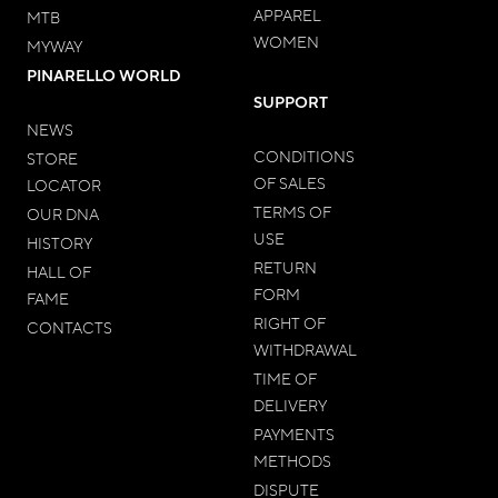
APPAREL
MTB
WOMEN
MYWAY
PINARELLO WORLD
SUPPORT
NEWS
CONDITIONS
STORE
OF SALES
LOCATOR
TERMS OF
OUR DNA
USE
HISTORY
RETURN
HALL OF
FORM
FAME
RIGHT OF
CONTACTS
WITHDRAWAL
TIME OF
DELIVERY
PAYMENTS
METHODS
DISPUTE