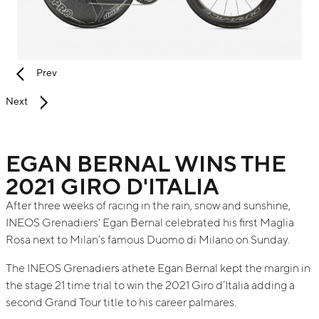
Prev
Next
EGAN BERNAL WINS THE
2021 GIRO D'ITALIA
After three weeks of racing in the rain, snow and sunshine,
INEOS Grenadiers' Egan Bernal celebrated his first Maglia
Rosa next to Milan’s famous Duomo di Milano on Sunday.
The INEOS Grenadiers athete Egan Bernal kept the margin in
the stage 21 time trial to win the 2021 Giro d’Italia adding a
second Grand Tour title to his career palmares.