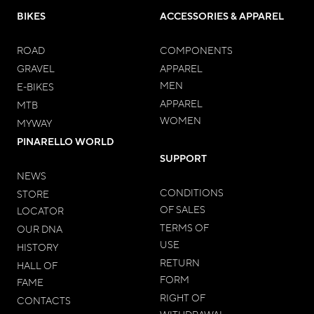
BIKES
ACCESSORIES & APPAREL
ROAD
COMPONENTS
GRAVEL
APPAREL
MEN
E-BIKES
APPAREL
MTB
WOMEN
MYWAY
PINARELLO WORLD
SUPPORT
NEWS
CONDITIONS
STORE
OF SALES
LOCATOR
TERMS OF
OUR DNA
USE
HISTORY
RETURN
HALL OF
FORM
FAME
RIGHT OF
CONTACTS