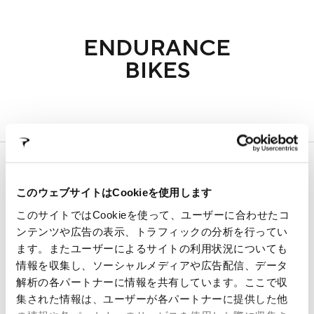
ENDURANCE
BIKES
SUPPORT
In this section you will find all the information about our
このウェブサイトはCookieを使用します
products, technical manuals, information on warranty
このサイトではCookieを使って、ユーザーに合わせたコ
terms and frame registration procedures
ンテンツや広告の表示、トラフィックの分析を行ってい
ます。またユーザーによるサイトの利用状況についても
情報を収集し、ソーシャルメディアや広告配信、データ
WARRANTY
FALSE FRAMES
解析の各パートナーに情報を共有しています。ここで収
集された情報は、ユーザーが各パートナーに提供した他